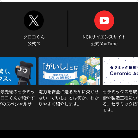
クロコくん
NGKサイエンスサイト
公式 𝕏
公式 YouTube
る最先端のセラミッ
電力を安全に送るために欠かせ
セラミックスを取
クロコくんが紹介す
ない「がいし」とは何か、わか
術や製造工程につ
ズのスペシャルサ
りやすく紹介します。
る、セラミック技
です。