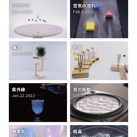
パラボラ
空気の流れ
Dec.4.2021
Feb.6.2021
構造
共振
Jan.8.2022
Dec.11.2021
紫外線
音の振動
Jan.22.2022
Oct.30.2021
静電気
結晶