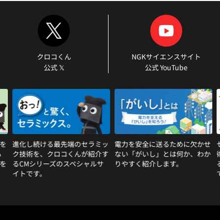
クロコくん
NGKサイエンスサイト
公式 𝕏
公式 YouTube
る最先端のセラミッ
電力を安全に送るために欠かせ
セラミックスを取
クロコくんが紹介す
ない「がいし」とは何か、わか
術や製造工程につ
ズのスペシャルサ
りやすく紹介します。
る、セラミック技
です。